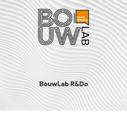
BouwLab R&Do